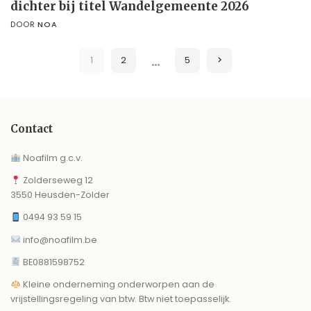
dichter bij titel Wandelgemeente 2026
DOOR
NOA
…
1
2
5
Contact
Noafilm g.c.v.
Zolderseweg 12
3550 Heusden-Zolder
0494 93 59 15
info@noafilm.be
BE0881598752
Kleine onderneming onderworpen aan de
vrijstellingsregeling van btw. Btw niet toepasselijk.