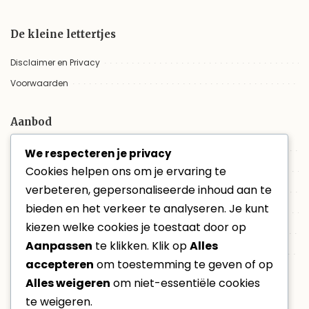
De kleine lettertjes
Disclaimer en Privacy
Voorwaarden
Aanbod
Trouwvideo
We respecteren je privacy
Cookies helpen ons om je ervaring te
Aanbod
verbeteren, gepersonaliseerde inhoud aan te
Trouwfilm online bekijken
bieden en het verkeer te analyseren. Je kunt
Evenementen
kiezen welke cookies je toestaat door op
Non-profit
Aanpassen
te klikken. Klik op
Alles
VacatureVideo
accepteren
om toestemming te geven of op
Alles weigeren
om niet-essentiële cookies
Laatste berichten
te weigeren.