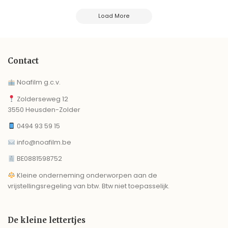
Load More
Contact
Noafilm g.c.v.
Zolderseweg 12
3550 Heusden-Zolder
0494 93 59 15
info@noafilm.be
BE0881598752
Kleine onderneming onderworpen aan de
vrijstellingsregeling van btw. Btw niet toepasselijk.
De kleine lettertjes