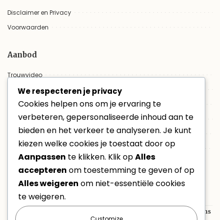
Disclaimer en Privacy
Voorwaarden
Aanbod
Trouwvideo
Aanbod
We respecteren je privacy
Cookies helpen ons om je ervaring te
Trouwfilm online bekijken
verbeteren, gepersonaliseerde inhoud aan te
Evenementen
bieden en het verkeer te analyseren. Je kunt
Non-profit
kiezen welke cookies je toestaat door op
VacatureVideo
Aanpassen
te klikken. Klik op
Alles
accepteren
om toestemming te geven of op
Laatste berichten
Alles weigeren
om niet-essentiële cookies
te weigeren.
Opendeurdag Brandweer Heusden-Zolder 2026
Tien jaar Aap en Nel: Heusden-Zolder viert kinderplezier tijdens
Customize
Buitenspeeldag