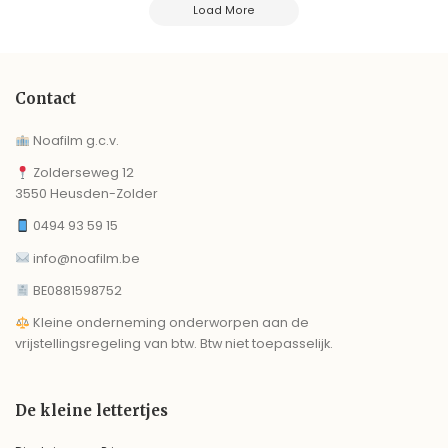
Load More
Contact
Noafilm g.c.v.
Zolderseweg 12
3550 Heusden-Zolder
0494 93 59 15
info@noafilm.be
BE0881598752
Kleine onderneming onderworpen aan de
vrijstellingsregeling van btw. Btw niet toepasselijk.
De kleine lettertjes