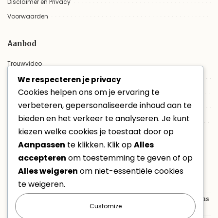
Disclaimer en Privacy
Voorwaarden
Aanbod
Trouwvideo
Aanbod
We respecteren je privacy
Cookies helpen ons om je ervaring te
Trouwfilm online bekijken
verbeteren, gepersonaliseerde inhoud aan te
Evenementen
bieden en het verkeer te analyseren. Je kunt
Non-profit
kiezen welke cookies je toestaat door op
VacatureVideo
Aanpassen
te klikken. Klik op
Alles
accepteren
om toestemming te geven of op
Laatste berichten
Alles weigeren
om niet-essentiële cookies
te weigeren.
Opendeurdag Brandweer Heusden-Zolder 2026
Tien jaar Aap en Nel: Heusden-Zolder viert kinderplezier tijdens
Customize
Buitenspeeldag