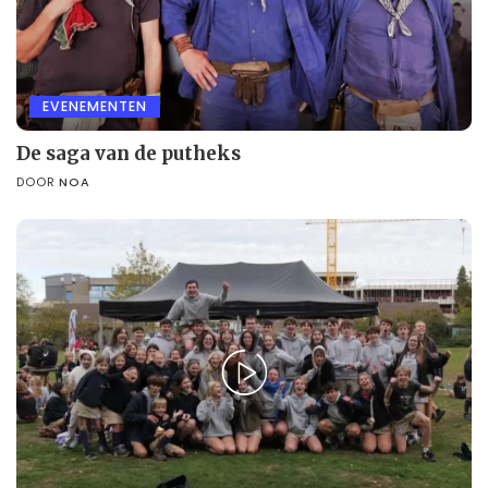
EVENEMENTEN
De saga van de putheks
DOOR
NOA