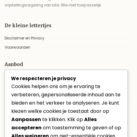
vrijstellingsregeling van btw. Btw niet toepasselijk.
De kleine lettertjes
Disclaimer en Privacy
Voorwaarden
Aanbod
Trouwvideo
We respecteren je privacy
Cookies helpen ons om je ervaring te
Aanbod
verbeteren, gepersonaliseerde inhoud aan te
Trouwfilm online bekijken
bieden en het verkeer te analyseren. Je kunt
Evenementen
kiezen welke cookies je toestaat door op
Non-profit
Aanpassen
te klikken. Klik op
Alles
VacatureVideo
accepteren
om toestemming te geven of op
Alles weigeren
om niet-essentiële cookies