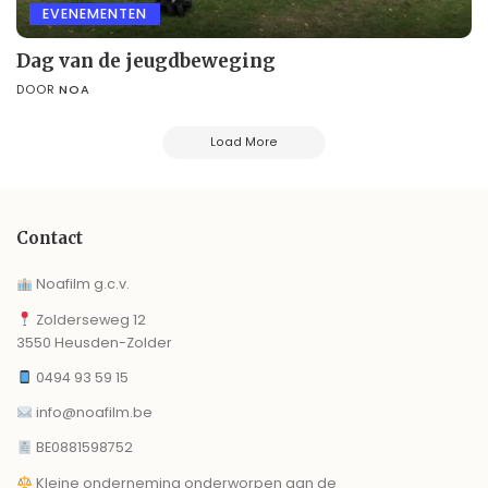
EVENEMENTEN
Dag van de jeugdbeweging
DOOR
NOA
Load More
Contact
Noafilm g.c.v.
Zolderseweg 12
3550 Heusden-Zolder
0494 93 59 15
info@noafilm.be
BE0881598752
Kleine onderneming onderworpen aan de