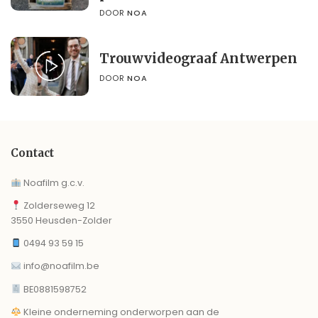
DOOR
NOA
Trouwvideograaf Antwerpen
DOOR
NOA
Contact
Noafilm g.c.v.
Zolderseweg 12
3550 Heusden-Zolder
0494 93 59 15
info@noafilm.be
BE0881598752
Kleine onderneming onderworpen aan de