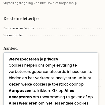
vrijstellingsregeling van btw. Btw niet toepasselijk.
De kleine lettertjes
Disclaimer en Privacy
Voorwaarden
Aanbod
Trouwvideo
We respecteren je privacy
Cookies helpen ons om je ervaring te
Aanbod
verbeteren, gepersonaliseerde inhoud aan te
Trouwfilm online bekijken
bieden en het verkeer te analyseren. Je kunt
Evenementen
kiezen welke cookies je toestaat door op
Non-profit
Aanpassen
te klikken. Klik op
Alles
VacatureVideo
accepteren
om toestemming te geven of op
Alles weigeren
om niet-essentiële cookies