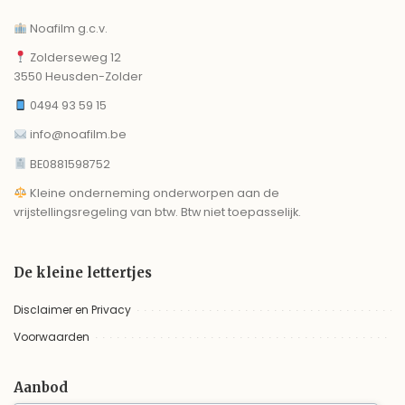
Noafilm g.c.v.
Zolderseweg 12
3550 Heusden-Zolder
0494 93 59 15
info@noafilm.be
BE0881598752
Kleine onderneming onderworpen aan de
vrijstellingsregeling van btw. Btw niet toepasselijk.
De kleine lettertjes
Disclaimer en Privacy
Voorwaarden
Aanbod