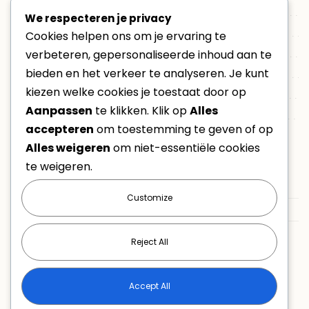
Trouwvideo
We respecteren je privacy
Cookies helpen ons om je ervaring te
Aanbod
verbeteren, gepersonaliseerde inhoud aan te
Trouwfilm online bekijken
bieden en het verkeer te analyseren. Je kunt
Evenementen
kiezen welke cookies je toestaat door op
Non-profit
Aanpassen
te klikken. Klik op
Alles
VacatureVideo
accepteren
om toestemming te geven of op
Alles weigeren
om niet-essentiële cookies
Laatste berichten
te weigeren.
Hoe lang duurt het monteren van een huwelijksfilm écht?
Customize
De onvergetelijke trouwdag van Niels & Marie-Hélène
Opendeurdag Brandweer Heusden-Zolder 2026
Reject All
Accept All